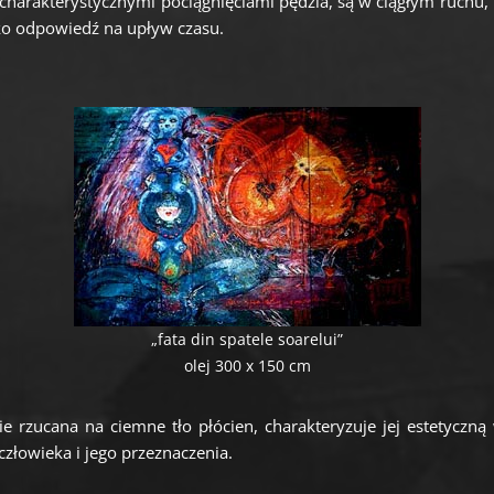
 charakterystycznymi pociągnięciami pędzla, są w ciągłym ruchu, 
ko odpowiedź na upływ czasu.
„fata din spatele soarelui”
olej 300 x 150 cm
 rzucana na ciemne tło płócien, charakteryzuje jej estetyczną w
 człowieka i jego przeznaczenia.