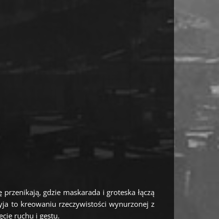
ę przenikają, gdzie maskarada i groteska łączą
zyja to kreowaniu rzeczywistości wynurzonej z
cie ruchu i gestu.