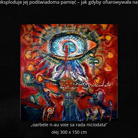
eksploduje jej podświadoma pamięć – jak gdyby ofiarowywała na
„oarbele n-au voie sa rada niciodata”
olej 300 x 150 cm