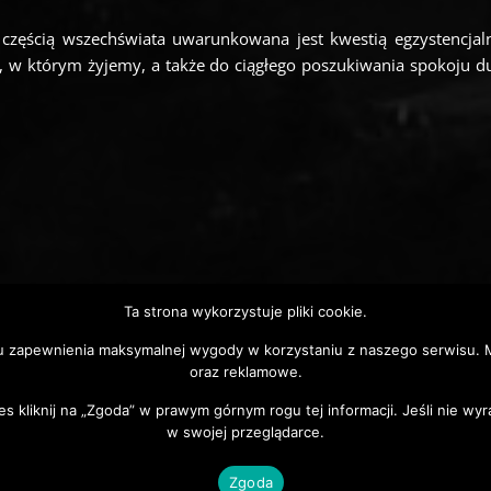
zęścią wszechświata uwarunkowana jest kwestią egzystencjaln
a, w którym żyjemy, a także do ciągłego poszukiwania spokoju d
Ta strona wykorzystuje pliki cookie.
u zapewnienia maksymalnej wygody w korzystaniu z naszego serwisu. M
oraz reklamowe.
es kliknij na „Zgoda” w prawym górnym rogu tej informacji. Jeśli nie w
w swojej przeglądarce.
Zgoda
Copyright © 2026 BWA w Przemyślu | Wszelkie prawa zastrzeżone