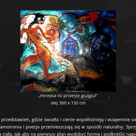
„mireasa isi priveste giulgiul”
olej 300 x 150 cm
rzedstawień, gdzie światła i cienie współistnieją i wzajemnie si
, samoironia i poezja przemieszczają się w sposób naturalny. Spr
ciała, tak aby na pierwszy plan wydobyć formę i podkreślić napię