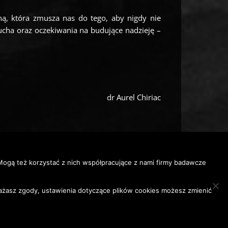
ą, która zmusza nas do tego, aby nigdy nie
ucha oraz oczekiwania na budujące nadzieję –
dr Aurel Chiriac
ogą też korzystać z nich współpracujące z nami firmy badawcze
FACEBOOK
INSTAGRAM
YOUTUBE
YOUTUBE
BWA
BWA
BWA
ZWIERZOBZIKI
yrażasz zgody, ustawienia dotyczące plików cookies możesz zmienić