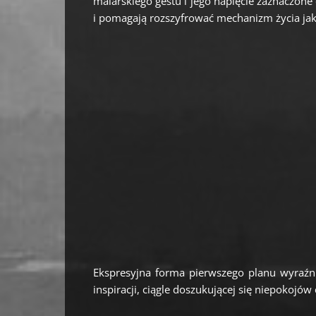
malarskiego gestu i jego napięcie zaznaczone
i pomagają rozszyfrować mechanizm życia ja
Ekspresyjna forma pierwszego planu wyraźnie
inspiracji, ciągle doszukującej się niepokojów