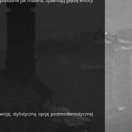
podobnie jak materia, ujawniają głębię emocji
izję, stylistyczną opcję postmodernistycznej